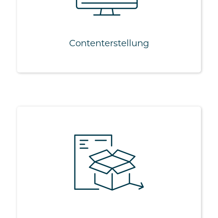
Publikationen
SEO
Content­erstellung
Verteilung
Prospekte
Beilagen
Werbung