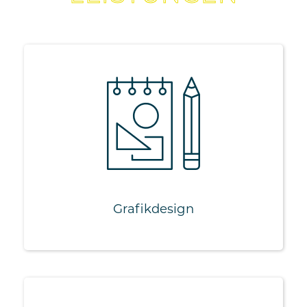
Grafikdesign
Corporate Design
Print
Online
Out-of-Home
Geschäftsausstattung
Werbemittel
Grafikdesign