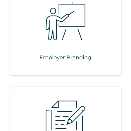
Employer Branding
Kampagnen
Kommunikation
Aufbau eines
Wir-Gefühls
Führungsverhalten
Employer Branding
Content­erstellung
Konzeption
Text